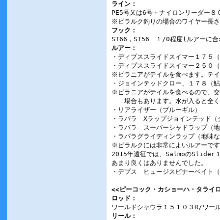
ライン：
PE5号又は6号＋ナイロンリーダー８
※ピラルク釣りの場合のワイヤー長さ
フック：
ST66，ST56 １/0程度(ルアーに
ルアー：
・ディプススライドスイマー１７５（
・ディプススライドスイマー２５０（
※ピラニアがテイルを食べます。テイ
・ジョインテッドクロー、１７８（鮎
※ピラニアがテイルを食べるので、交
場合もあります。水が入ると全く動
・リアライザー（ブルーギル）
・ラパラ Xラップジョインテッド（
・ラパラ スーパーシャドラップ（地
・ラパラグライディンラップ（地味な
※ピラルクには非常によいルアーです
2015年遠征では、SalmoのSlid
あまり良くはありませんでした。
・デプス ヒュージスピナーベイト（
<<ピーコック・カショーハ・タライロ
ロッド：
ワールドシャウラ１５１０３R/ワー
リール：