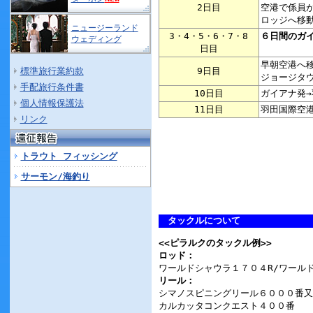
2日目
空港で係員
ロッジへ移
ニュージーランド
3・4・5・6・7・8
６日間のガ
ウェディング
日目
早朝空港へ
標準旅行業約款
9日目
ジョージタ
手配旅行条件書
10日目
ガイアナ発→
個人情報保護法
11日目
羽田国際空
リンク
トラウト フィッシング
サーモン/海釣り
タックルについて
<<ピラルクのタックル例>>
ロッド：
ワールドシャウラ１７０４R/ワール
リール：
シマノスピニングリール６０００番又
カルカッタコンクエスト４００番