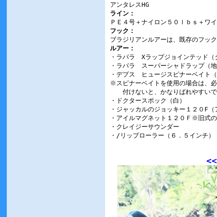
アンタレスHG
ライン：
ＰＥ４号＋ナイロン５０ｌｂｓ＋ワイ
フック：
ブラジリアンルアーは、既存のフック
ルアー：
・ラパラ Xラップジョインテッド（
・ラパラ スーパーシャドラップ（地
・デプス ヒュージスピナーベイト（
※スピナーベイトを使用の場合は、必
付けないと、かなりばれやすいで
・ドクタースポック（白）
・ジャッカルのジョッキー１２０F（
・アイルマグネット１２０Ｆ※旧式の
・クレイジーサウンダー
・/リップローラー（６．５インチ）
<