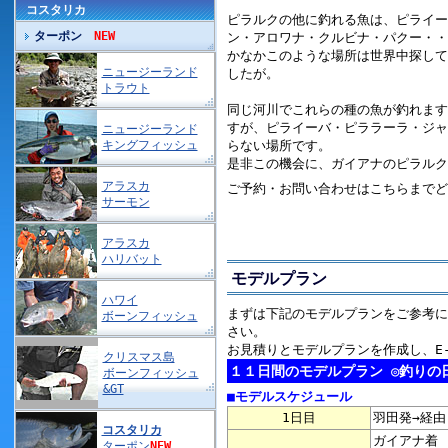
コスタリカ
ピラルクの他に釣れる魚は、ピライー
ターポン
NEW
ン・アロワナ・クルビナ・パクー・・
かなかこのような場所は世界中探して
ニュージーランド
したが。
トラウト
同じ河川でこれらの種の魚が釣れます
すが、ピライーバ・ピララーラ・ジャ
ニュージーランド
キングフィッシュ
らない場所です。
是非この機会に、ガイアナのピラルク
アラスカ
ご予約・お問い合わせはこちらまでど
サーモン
アラスカ
ハリバット
モデルプラン
ハワイ
まずは下記のモデルプランをご参考に
ボーンフィッシュ
さい。
お見積りとモデルプランを作成し、E-
クリスマス島
１１日間のモデルプラン ◎釣りの
ボーンフィッシュ
&GT
■モデルスケジュール
1日目
羽田発→経由
コスタリカ
ガイアナ着
ターポン
NEW