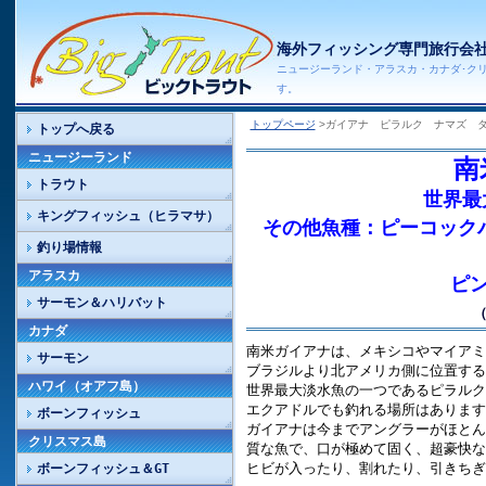
海外フィッシング専門旅行会
ニュージーランド・アラスカ・カナダ･ク
す。
トップページ
>ガイアナ ピラルク ナマズ 
トップへ戻る
ニュージーランド
南
トラウト
世界最
キングフィッシュ（ヒラマサ）
その他魚種：ピーコックバ
釣り場情報
アラスカ
ピ
サーモン＆ハリバット
カナダ
南米ガイアナは、メキシコやマイアミ
サーモン
ブラジルより北アメリカ側に位置する
ハワイ（オアフ島）
世界最大淡水魚の一つであるピラルク
エクアドルでも釣れる場所はあります
ボーンフィッシュ
ガイアナは今までアングラーがほとん
クリスマス島
質な魚で、口が極めて固く、超豪快な
ヒビが入ったり、割れたり、引きちぎ
ボーンフィッシュ＆GT