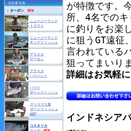
が特徴です。
コスタリカ
ターポン
NEW
所、4名での
ニュージーランド
に釣りをお楽
トラウト
に狙うGT遠征
ニュージーランド
キングフィッシュ
言われている
アラスカ
サーモン
狙ってまいり
アラスカ
詳細はお気軽に
ハリバット
ハワイ
ボーンフィッシュ
クリスマス島
ボーンフィッシュ
&GT
インドネシアバ
コスタリカ
ターポン
NEW