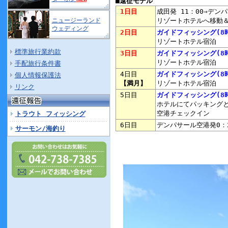
■遠征モデル
1日目
成田発 11：00⇒デン
ニュージーランド
リゾートホテルへ移動
ウェディング
2日目
ガイドフィッシング
(8
リゾートホテル宿泊
標準旅行業約款
3日目
ガイドフィッシング
(8
リゾートホテル宿泊
手配旅行条件書
4日目
ガイドフィッシング
(8
個人情報保護法
【満月】
リゾートホテル宿泊
リンク
5日目
ガイドフィッシング
(8
ホテルにてパッキング
空港チェックイン
トラウト フィッシング
6日目
デンパサール空港発0：2
サーモン/海釣り