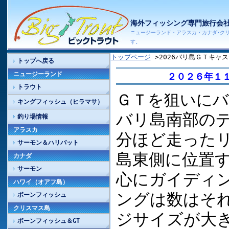
海外フィッシング専門旅行会
ニュージーランド・アラスカ・カナダ･ク
す。
トップページ
>2026バリ島ＧＴキャ
トップへ戻る
ニュージーランド
２０２６年１
トラウト
ＧＴを狙いにバ
キングフィッシュ（ヒラマサ）
バリ島南部の
釣り場情報
アラスカ
分ほど走った
サーモン＆ハリバット
島東側に位置
カナダ
サーモン
心にガイディン
ハワイ（オアフ島）
ングは数はそ
ボーンフィッシュ
クリスマス島
ジサイズが大き
ボーンフィッシュ＆GT